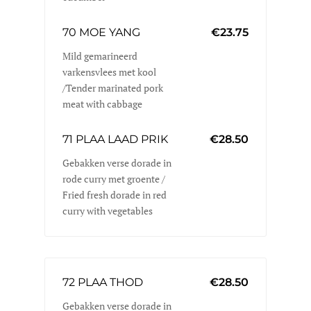
70 MOE YANG
€23.75
Mild gemarineerd
varkensvlees met kool
/Tender marinated pork
meat with cabbage
71 PLAA LAAD PRIK
€28.50
Gebakken verse dorade in
rode curry met groente /
Fried fresh dorade in red
curry with vegetables
72 PLAA THOD
€28.50
Gebakken verse dorade in